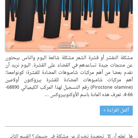
مشكلة التقشر أو قشرة الشعر مشكلة شائعة اليوم والناس يبحثون
عن منتجات جيدة تساعدهم في القضاء على القشرة. اليوم نريد أن
نقدم بعضا من أهم مركبات شامبوهات المضادة للقشرة؛ كونوامعنا:
أهم مركبات شامبوهات المضادة للقشرة بيروكتون أولامين
(Piroctone olamine) رقم التسجيل لهذا المركب الكيميائي 68890-
66-4. تعرف هذه المادة باسم الأوكتوبيروكس …
أكمل القراءة »
هل تعلم أن كل تجعيدة تخبرك عن مشكلة في جسمك؟ القسم الثاني