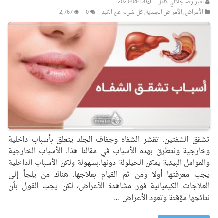
أمیر رضا جلالي کامل
2020-04-18
الأمراض
,
الأمراض الجلدیة
,
کل شیء عن الکبد
0
2,767
تشقق الشفتين، تقشر الشفاه وجفاف الجلد يتعلق بأسباب داخلية
وخارجية ونتطرق بهذه الأسباب في مقالنا هذا. الأسباب الخارجية
والعوامل البيئية يمكن الحيلولة دونها.بسهولة ولكن الأسباب الداخلية
يجب معرفتها أولا ومن ثم القيام بعلاجها. هناك من يلجأ إلى
العلاجات الكيميائية فور مشاهدة الأعراض، لكن يجب القول بأن
نتائجها مؤقتة وتعود الأعراض …